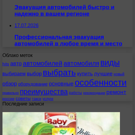
Эвакуация автомобилей быстро и
надежно в вашем регионе
17.07.2026
Профессиональная эвакуация
автомобилей в любое время и место
Облако меток
виды
автомобилей
автомобиля
авто
hits
выбрать
выбираем
выбор
купить
лучшие
новый
особенности
обзор
основные
оборудование
преимущества
ремонт
работы
правильно
рекомендации
советы
россии
такси
услуги
Последние записи