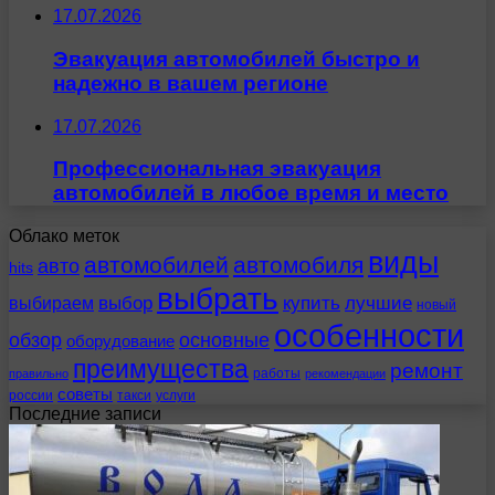
17.07.2026
Эвакуация автомобилей быстро и
надежно в вашем регионе
17.07.2026
Профессиональная эвакуация
автомобилей в любое время и место
Облако меток
виды
автомобилей
автомобиля
авто
hits
выбрать
выбираем
выбор
купить
лучшие
новый
особенности
обзор
основные
оборудование
преимущества
ремонт
работы
правильно
рекомендации
советы
россии
такси
услуги
Последние записи